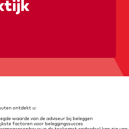
tijk
nuten ontdekt u:
egde waarde van de adviseur bij beleggen
jkste factoren voor beleggingssucces
vermogensopbouw in de toekomst onderdeel kan zijn van