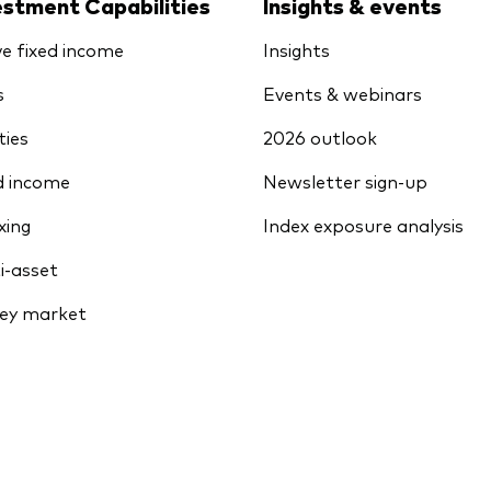
estment Capabilities
Insights & events
ve fixed income
Insights
s
Events & webinars
ties
2026 outlook
d income
Newsletter sign-up
xing
Index exposure analysis
i-asset
ey market