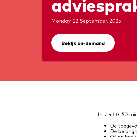
adviesprak
Monday, 22 September, 2025
Bekijk on-demand
In slechts 50 mi
De toegevo
De belangri
Of en hoe 