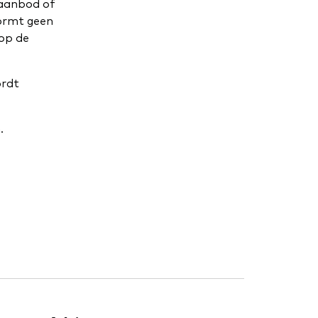
 aanbod of
vormt geen
 op de
ordt
.