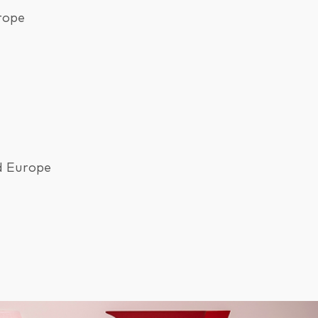
rope
d Europe