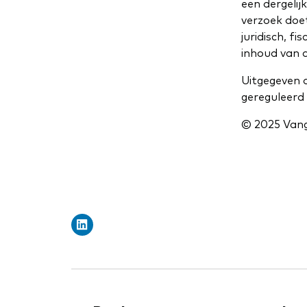
een dergelij
verzoek doet
juridisch, f
inhoud van d
Uitgegeven 
gereguleerd 
© 2025 Vang