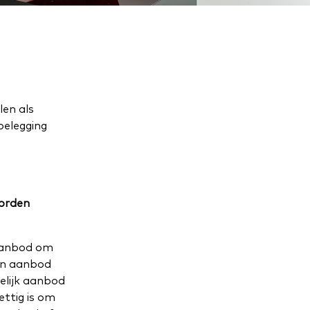
en als
belegging
worden
 aanbod om
een aanbod
elijk aanbod
ttig is om